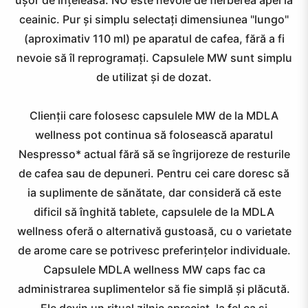
ușor de înțeleasă. NU este nevoie de fierberea apei la
ceainic. Pur și simplu selectați dimensiunea "lungo"
(aproximativ 110 ml) pe aparatul de cafea, fără a fi
etoxifiere
nevoie să îl reprogramați. Capsulele MW sunt simplu
de utilizat și de dozat.
munitate
Clienții care folosesc capsulele MW de la MDLA
wellness pot continua să folosească aparatul
omn
Nespresso* actual fără să se îngrijoreze de resturile
de cafea sau de depuneri. Pentru cei care doresc să
ia suplimente de sănătate, dar consideră că este
tres
dificil să înghită tablete, capsulele de la MDLA
wellness oferă o alternativă gustoasă, cu o varietate
nergy
de arome care se potrivesc preferințelor individuale.
Capsulele MDLA wellness MW caps fac ca
administrarea suplimentelor să fie simplă și plăcută.
VITAMIN