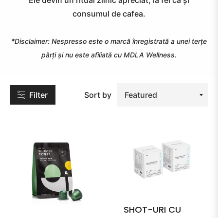
Ele devin un ritual zilnic apreciat, la fel ca și
OR
consumul de cafea.
INGREDIENT
*Disclaimer: Nespresso este o marcă înregistrată a unei terțe
părți și nu este afiliată cu MDLA Wellness.
itamin
Filter
Sort by
itamin
itamin
SHOT-URI CU