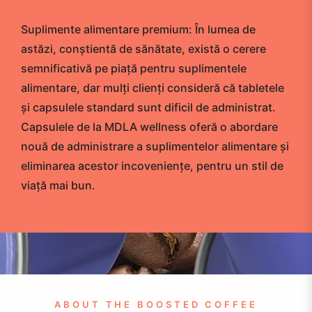
Suplimente alimentare premium: În lumea de
5,00
astăzi, conștientă de sănătate, există o cerere
ei
semnificativă pe piață pentru suplimentele
alimentare, dar mulți clienți consideră că tabletele
95,00
și capsulele standard sunt dificil de administrat.
ei
Capsulele de la MDLA wellness oferă o abordare
nouă de administrare a suplimentelor alimentare și
eliminarea acestor incoveniențe, pentru un stil de
COFFEE
viață mai bun.
WITH
SUPPLEMENTS
ocus
ABOUT THE BOOSTED COFFEE