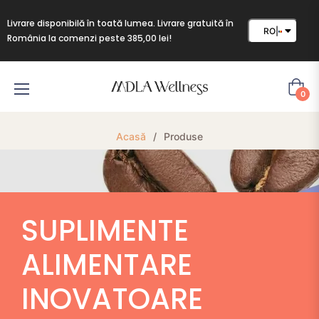
Livrare disponibilă în toată lumea. Livrare gratuită în
RO
|
România la comenzi peste 385,00 lei!
CATEGORIES
ll
(7)
Cart
0
roducts
oosted
(6)
Acasă
/
Produse
offee
hocolate
(1)
mart
(1)
SUPLIMENTE
rink
ALIMENTARE
PRICE
INOVATOARE
RANGE