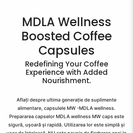
etoxifiere
MDLA Wellness
kin
Boosted Coffee
Capsules
air
Redefining Your Coffee
munitate
Experience with Added
Nourishment.
eight
ontrol
Aflați despre ultima generație de suplimente
alimentare, capsulele MW -MDLA wellness.
Prepararea capselor MDLA wellness MW caps este
SMART
sigură, ușoară și rapidă. Utilizarea lor este simplă și
DRINK