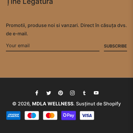
Ține Legătura
Promotii, produse noi si vanzari. Direct în căsuța dvs.
de e-mail.
SUBSCRIBE
Fb
Tw
Pin
Ins
Tum
You
© 2026,
MDLA WELLNESS
.
Susținut de Shopify